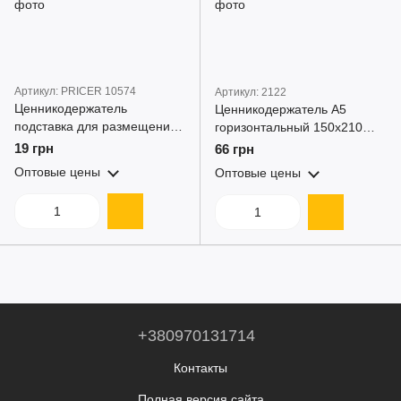
Артикул: PRICER 10574
Артикул: 2122
Ценникодержатель
Ценникодержатель А5
подставка для размещения
горизонтальный 150x210
ценников А7 формата
мм, L-образный, акриловый
19 грн
66 грн
прозрачная акриловая
держатель ценника для
Оптовые цены
Оптовые цены
74x105мм
полок, витрин и кафе
+380970131714
Контакты
Полная версия сайта