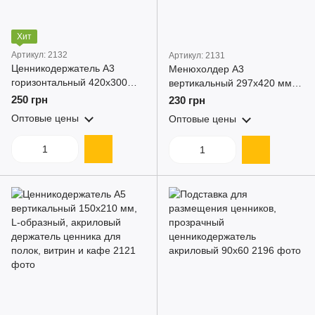
Хит
Артикул: 2132
Артикул: 2131
Ценникодержатель А3
Менюхолдер А3
горизонтальный 420x300
вертикальный 297x420 мм,
мм, L-образный, 2 мм,
L-образный, акрил тейбл-
250 грн
230 грн
акриловый держатель
тент для меню и рекламы
Оптовые цены
Оптовые цены
ценника для полок, витрин и
кафе