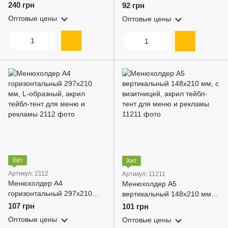
подставке из дуба, акрил +
L-образный, акриловый
240 грн
92 грн
основание из дуба тейбл-
держатель ценника для
Оптовые цены
Оптовые цены
тент для меню и рекламы
полок, витрин и кафе
Хит
Хит
Артикул: 2112
Артикул: 11211
Менюхолдер А4
Менюхолдер А5
горизонтальный 297x210
вертикальный 148x210 мм, с
мм, L-образный, акрил
визитницей, акрил тейбл-
107 грн
101 грн
тейбл-тент для меню и
тент для меню и рекламы
Оптовые цены
Оптовые цены
рекламы