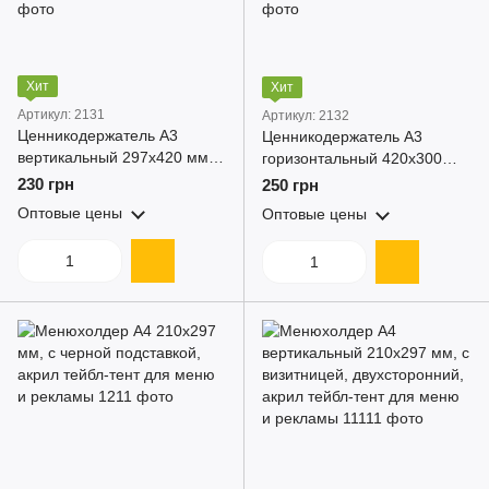
Хит
Хит
Артикул: 2131
Артикул: 2132
Ценникодержатель А3
Ценникодержатель А3
вертикальный 297x420 мм,
горизонтальный 420x300
L-образный, акриловый
мм, L-образный, акриловый
230 грн
250 грн
держатель ценника для
держатель ценника для
Оптовые цены
Оптовые цены
полок, витрин и кафе
полок, витрин и кафе