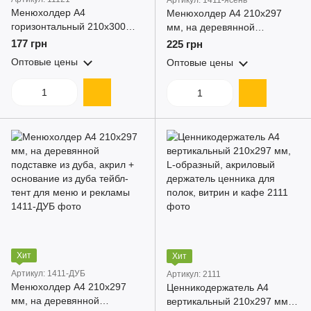
Артикул: 1411-ясень
Менюхолдер А4
Менюхолдер А4 210x297
горизонтальный 210x300
мм, на деревянной
мм, с визитницей, акрил
подставке из бука, акрил +
177 грн
225 грн
тейбл-тент для меню и
основание из бука тейбл-
Оптовые цены
Оптовые цены
рекламы
тент для меню и рекламы
Хит
Хит
Артикул: 1411-ДУБ
Артикул: 2111
Менюхолдер А4 210x297
Ценникодержатель А4
мм, на деревянной
вертикальный 210x297 мм,