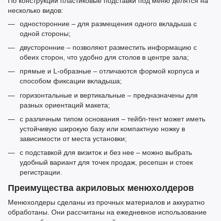
По конструкции пластиковые подставки под меню делятся на
несколько видов:
односторонние
–
для размещения одного вкладыша с
одной стороны;
двусторонние
–
позволяют разместить информацию с
обеих сторон, что удобно для столов в центре зала;
прямые и L-образные
–
отличаются формой корпуса и
способом фиксации вкладыша;
горизонтальные и вертикальные
–
предназначены для
разных ориентаций макета;
с различным типом основания
–
тейбл-тент может иметь
устойчивую широкую базу или компактную ножку в
зависимости от места установки;
с подставкой для визиток и без нее
–
можно выбрать
удобный вариант для точек продаж, ресепшн и стоек
регистрации.
Преимущества акриловых менюхолдеров
Менюхолдеры сделаны из прочных материалов и аккуратно
обработаны. Они рассчитаны на ежедневное использование