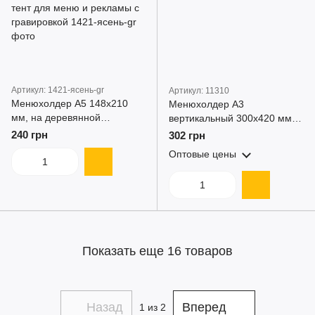
Артикул: 1421-ясень-gr
Артикул: 11310
Менюхолдер А5 148x210
Менюхолдер А3
мм, на деревянной
вертикальный 300x420 мм,
подставке из ясеня, акрил +
акрил тейбл-тент для меню
240 грн
302 грн
основание из ясеня тейбл-
и рекламы
Оптовые цены
тент для меню и рекламы с
гравировкой
Показать еще 16 товаров
Назад
Вперед
1
из 2