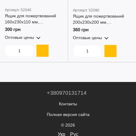
Артикул: 52040
Артикул: 52090
Ящик для пожертвований
Ящик для пожертвований
160x230x110 мм,
200x230x200 мм,
прозрачный бокс для сбора
прозрачный бокс для сбора
300 грн
360 грн
средств, кэшбокс объем 4 л,
средств, объем 9 л,
Оптовые цены
Оптовые цены
ударопрочный ПЭТ
ударопрочный ПЭТ
+380970131714
Контакты
Полная версия сайта
© 2026
Укр
Рус