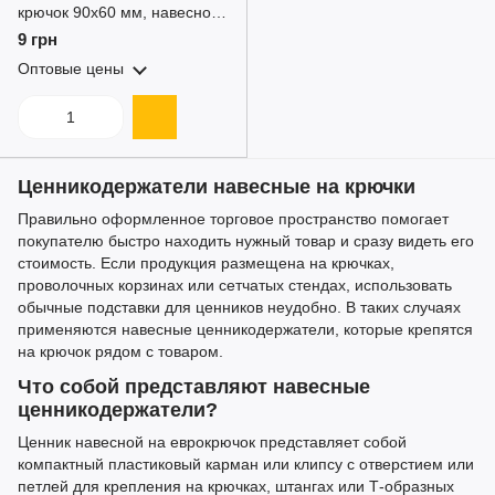
крючок 90x60 мм, навесной
держатель ценника из ПЭТ
9 грн
для магазина
Оптовые цены
Ценникодержатели навесные на крючки
Правильно оформленное торговое пространство помогает
покупателю быстро находить нужный товар и сразу видеть его
стоимость. Если продукция размещена на крючках,
проволочных корзинах или сетчатых стендах, использовать
обычные подставки для ценников неудобно. В таких случаях
применяются навесные ценникодержатели, которые крепятся
на крючок рядом с товаром.
Что собой представляют навесные
ценникодержатели?
Ценник навесной на еврокрючок представляет собой
компактный пластиковый карман или клипсу с отверстием или
петлей для крепления на крючках, штангах или Т-образных