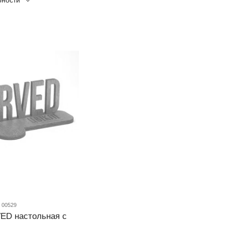
рности
 00529
ED настольная с