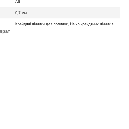
А6
0,7 мм
Крейдяні цінники для поличок, Набір крейдяних цінників
врат