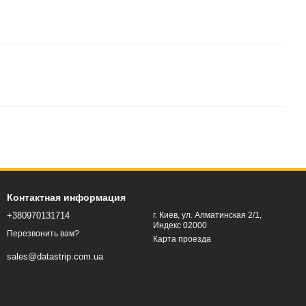
Контактная информация
+380970131714
г. Киев, ул. Алматинская 2/1,
Индекс 02000
Перезвонить вам?
Карта проезда
sales@datastrip.com.ua