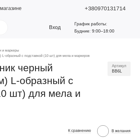
+380970131714
 магазине
График работы:
Вход
Будние: 9:00–18:00
и и маркеры
L-образный с подставкой (10 шт) для мела и маркеров
ник черный
Артикул
BB6L
) L-образный с
10 шт) для мела и
К сравнению
В желания