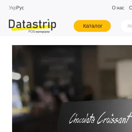
Перейти к основному контенту
Укр
Рус
О нас
О
Каталог