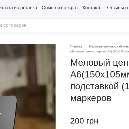
плата и доставка
Обмен и возврат
Контакты
Отзывы о
Главная
Меловые ценники, табличк
Меловый ценник черный А6(150х105мм) 
Меловый цен
А6(150х105мм
подставкой (
маркеров
200 грн