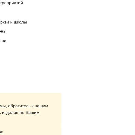
мероприятий
ркви и школы
оны
нии
мы, обратитесь к нашим
ь изделия по Вашим
к.