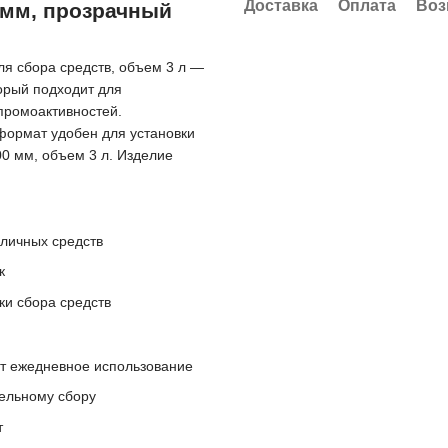
Доставка
Оплата
Воз
 мм, прозрачный
я сбора средств, объем 3 л —
орый подходит для
промоактивностей.
формат удобен для установки
00 мм, объем 3 л. Изделие
аличных средств
к
ки сбора средств
т ежедневное использование
тельному сбору
т