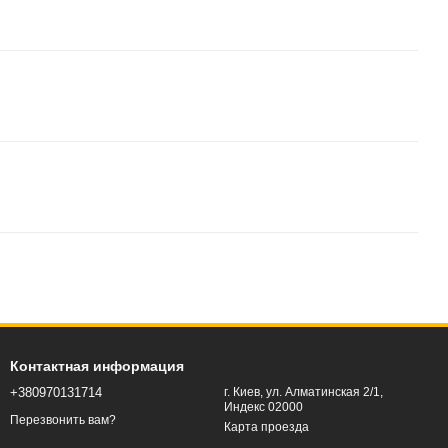
Контактная информация
+380970131714
г. Киев, ул. Алматинская 2/1,
Индекс 02000
Перезвонить вам?
Карта проезда