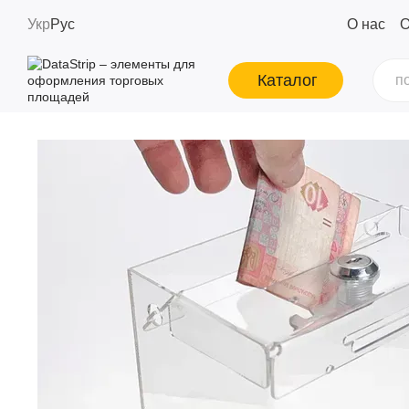
Перейти к основному контенту
Укр
Рус
О нас
О
Каталог