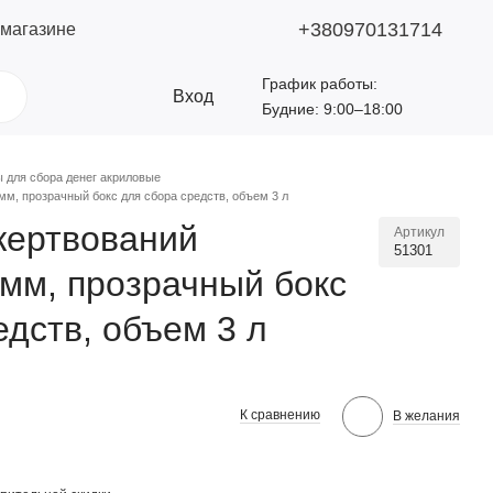
+380970131714
 магазине
График работы:
Вход
Будние: 9:00–18:00
 для сбора денег акриловые
м, прозрачный бокс для сбора средств, объем 3 л
жертвований
Артикул
51301
мм, прозрачный бокс
едств, объем 3 л
К сравнению
В желания