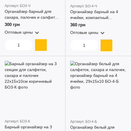
Артикул: БО3-Ч
Артикул: БО-4-Ч
Органайзер барный для
Органайзер барный на 4
сахара, палочек и салфеток
ячейки, компактный
на 3 отделения 22х15х10см,
организатор для салфеток,
300 грн
360 грн
графит
сахара, палочек в кофейне,
Оптовые цены
Оптовые цены
графитовый
Артикул: БО3-К
Артикул: БО-4-Б
Барный органайзер на 3
Органайзер белый для