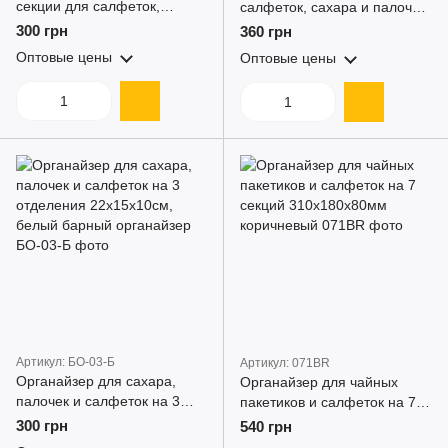
секции для салфеток,
салфеток, сахара и палочек,
сахара и палочек
органайзер барный на 4
300 грн
360 грн
22x15x10см коричневый
ячейки, 29х15х10
Оптовые цены
Оптовые цены
Артикул: БО-03-Б
Артикул: 071BR
Органайзер для сахара,
Органайзер для чайных
палочек и салфеток на 3
пакетиков и салфеток на 7
отделения 22х15х10см,
секций 310x180x80мм
300 грн
540 грн
белый барный органайзер
коричневый