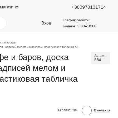
+380970131714
 магазине
График работы:
Вход
Будние: 9:00–18:00
и и маркеры
для надписей мелом и маркером, пластиковая табличка А4
е и баров, доска
Артикул
BB4
адписей мелом и
астиковая табличка
К сравнению
В желания