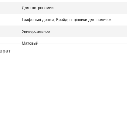
Для гастрономии
Грифельні дошки, Крейдяні цінники для поличок
Универсальное
Матовый
врат