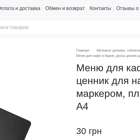
плата и доставка
Обмен и возврат
Контакты
Отзывы о
Главная
Меловые ценники, табличк
Меню для кафе и баров, доска ценник 
Меню для каф
ценник для н
маркером, пл
А4
30 грн