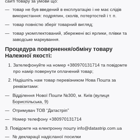
сайті товару за умови що:
товар не був введений в експлуатацію і не має слідів
використання: подряпин, сколів, потертостей і т. п.
товар повністю зберіг товарний вигляд;
товар укомплектований, збережені всі ярлики, плівки та
заводське маркування.
Процедура повернення/обміну товару
Належної якості:
Зателефонуйте на номер +380970131714 та повідомте
про намір повернути оплачений товар;
Надішліть нам товар перевізником Нова Пошта за
реквізитами:
Відділення Нової Пошти №300, м. Київ (
вулиця
Бориспільська, 9
)
Отримувач ТОВ “Датастріп”
Номер телефону +380970131714
3. Повідомте на електронну пошту info@datastrip.com.ua
№ декларації надісланої посилки