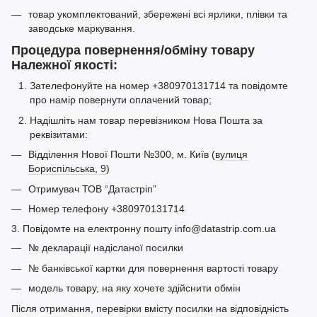
товар укомплектований, збережені всі ярлики, плівки та
заводське маркування.
Процедура повернення/обміну товару
Належної якості:
Зателефонуйте на номер +380970131714 та повідомте
про намір повернути оплачений товар;
Надішліть нам товар перевізником Нова Пошта за
реквізитами:
Відділення Нової Пошти №300, м. Київ (
вулиця
Бориспільська, 9
)
Отримувач ТОВ “Датастріп”
Номер телефону +380970131714
3. Повідомте на електронну пошту info@datastrip.com.ua
№ декларації надісланої посилки
№ банківської картки для повернення вартості товару
модель товару, на яку хочете здійснити обмін
Після отримання, перевірки вмісту посилки на відповідність