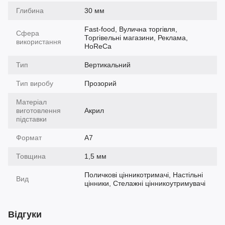
Глибина
30 мм
Fast-food, Вулична торгівля,
Сфера
Торгівельні магазини, Реклама,
використання
HoReCa
Тип
Вертикальний
Тип виробу
Прозорий
Матеріал
виготовлення
Акрил
підставки
Формат
A7
Товщина
1,5 мм
Поличкові цінникотримачі, Настільні
Вид
цінники, Стелажні цінникоутримувачі
Відгуки