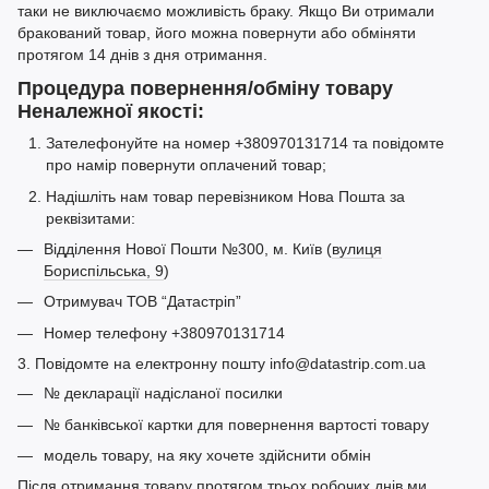
таки не виключаємо можливість браку. Якщо Ви отримали
бракований товар, його можна повернути або обміняти
протягом 14 днів з дня отримання.
Процедура повернення/обміну товару
Неналежної якості:
Зателефонуйте на номер +380970131714 та повідомте
про намір повернути оплачений товар;
Надішліть нам товар перевізником Нова Пошта за
реквізитами:
Відділення Нової Пошти №300, м. Київ (
вулиця
Бориспільська, 9
)
Отримувач ТОВ “Датастріп”
Номер телефону +380970131714
3. Повідомте на електронну пошту info@datastrip.com.ua
№ декларації надісланої посилки
№ банківської картки для повернення вартості товару
модель товару, на яку хочете здійснити обмін
Після отримання товару протягом трьох робочих днів ми