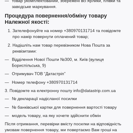
товар укомплектований, збережені всі ярлики, плівки та
заводське маркування.
Процедура повернення/обміну товару
Належної якості:
Зателефонуйте на номер +380970131714 та повідомте
про намір повернути оплачений товар;
Надішліть нам товар перевізником Нова Пошта за
реквізитами:
Відділення Нової Пошти №300, м. Київ (
вулиця
Бориспільська, 9
)
Отримувач ТОВ “Датастріп”
Номер телефону +380970131714
3. Повідомте на електронну пошту info@datastrip.com.ua
№ декларації надісланої посилки
№ банківської картки для повернення вартості товару
модель товару, на яку хочете здійснити обмін
Після отримання, перевірки вмісту посилки на відповідність
умовам повернення товару, ми повертаємо Вам гроші на