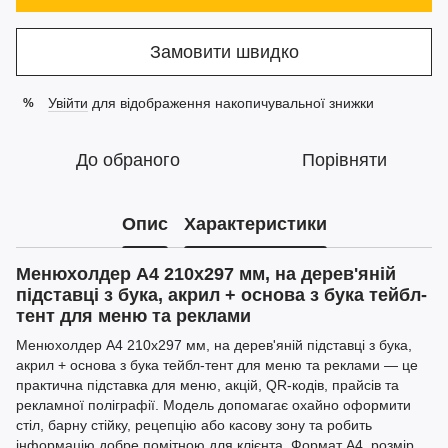
Замовити швидко
Увійти
для відображення накопичувальної знижки
%
До обраного
Порівняти
Опис
Характеристики
Менюхолдер А4 210x297 мм, на дерев'яній
підставці з бука, акрил + основа з бука тейбл-
тент для меню та реклами
Менюхолдер А4 210x297 мм, на дерев'яній підставці з бука,
акрил + основа з бука тейбл-тент для меню та реклами — це
практична підставка для меню, акцій, QR-кодів, прайсів та
рекламної поліграфії. Модель допомагає охайно оформити
стіл, барну стійку, рецепцію або касову зону та робить
інформацію добре помітною для клієнта. Формат А4, розмір