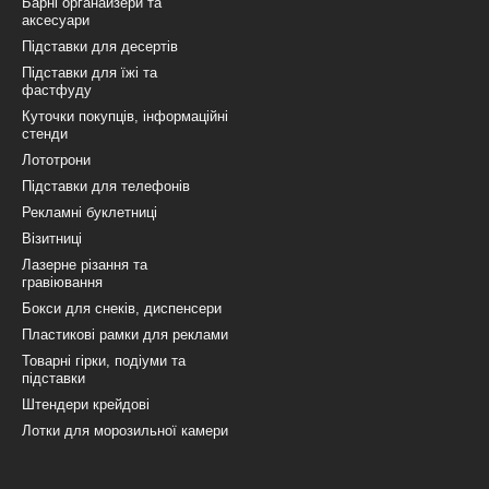
Барні органайзери та
аксесуари
Підставки для десертів
Підставки для їжі та
фастфуду
Куточки покупців, інформаційні
стенди
Лототрони
Підставки для телефонів
Рекламні буклетниці
Візитниці
Лазерне різання та
гравіювання
Бокси для снеків, диспенсери
Пластикові рамки для реклами
Товарні гірки, подіуми та
підставки
Штендери крейдові
Лотки для морозильної камери