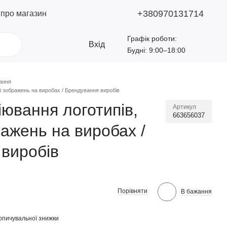
+380970131714
 про магазин
Графік роботи:
Вхід
Будні: 9:00–18:00
вання
 і зображень на виробах / Брендування виробів
іювання логотипів,
Артикул
663656037
ражень на виробах /
виробів
Порівняти
В бажання
опичувальної знижки