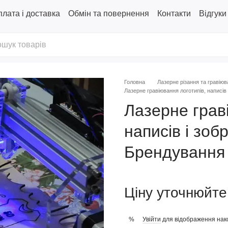
лата і доставка
Обмін та повернення
Контакти
Відгуки
Головна
Лазерне різання та гравію
Лазерне гравіювання логотипів, написів
Лазерне грав
написів і зоб
Брендування 
Ціну уточнюйте
Увійти
для відображення нак
%