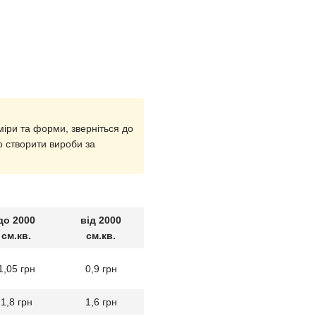
міри та форми, зверніться до
 створити вироби за
до 2000
від 2000
см.кв.
см.кв.
1,05 грн
0,9 грн
1,8 грн
1,6 грн