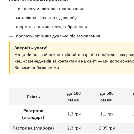
тип послуги: лазерне гравіювання
матеріали: залежно від виробу
формат: логотип, текст, зображення
прорахунок: індивідуально під замовлення
Зверніть увагу!
Якщо Ви не знайшли потрібний товар або необхідні інші роз
наших менеджерів за контактами на сайті — ми допоможемо
Вашими побажаннями.
до 100
до 500
Якість
см.кв.
см.кв.
Растрова
1,3 грн
1,1 грн
(стандарт)
Растрова (глибока)
2,3 грн
2,05 грн