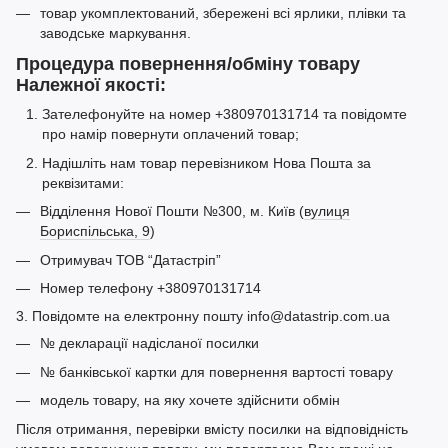
товар укомплектований, збережені всі ярлики, плівки та
заводське маркування.
Процедура повернення/обміну товару
Належної якості:
Зателефонуйте на номер +380970131714 та повідомте
про намір повернути оплачений товар;
Надішліть нам товар перевізником Нова Пошта за
реквізитами:
Відділення Нової Пошти №300, м. Київ (
вулиця
Бориспільська, 9
)
Отримувач ТОВ “Датастріп”
Номер телефону +380970131714
3. Повідомте на електронну пошту info@datastrip.com.ua
№ декларації надісланої посилки
№ банківської картки для повернення вартості товару
модель товару, на яку хочете здійснити обмін
Після отримання, перевірки вмісту посилки на відповідність