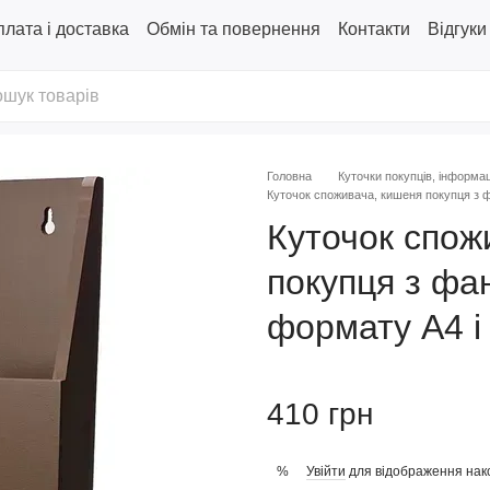
лата і доставка
Обмін та повернення
Контакти
Відгуки
Головна
Куточки покупців, інформац
Куточок споживача, кишеня покупця з ф
Куточок спож
покупця з фа
формату А4 і
410 грн
Увійти
для відображення нак
%