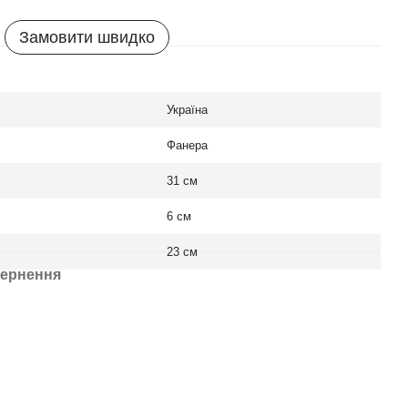
Замовити швидко
Україна
Фанера
31 см
6 см
23 см
ернення