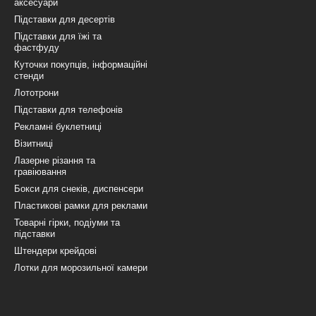
аксесуари
Підставки для десертів
Підставки для їжі та
фастфуду
Куточки покупців, інформаційні
стенди
Лототрони
Підставки для телефонів
Рекламні буклетниці
Візитниці
Лазерне різання та
гравіювання
Бокси для снеків, диспенсери
Пластикові рамки для реклами
Товарні гірки, подіуми та
підставки
Штендери крейдові
Лотки для морозильної камери