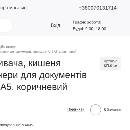
+380970131714
 про магазин
Графік роботи:
Вхід
Будні: 9:00–18:00
ійні стенди
анери для документів формату А4 і А5, коричневий
ивача, кишеня
Артикул
КП-01-к
нери для документів
 А5, коричневий
Порівняти
В бажання
опичувальної знижки