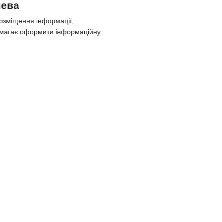
нева
озміщення інформації,
опомагає оформити інформаційну