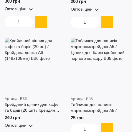
підставкою (10 шт) для
300 грн
200 грн
підставками та маркером
крейди та маркерів
Оптові ціни
Оптові ціни
Артикул: BB6
Артикул: BB5
Крейдяний цінник для кафе
Табличка для написів
та барів (20 шт) / Крейдяна
маркером/крейдою А5 /
дошка A6 (148х105мм)
Цінник для барів крейдяний
240 грн
25 грн
чорного кольору
Оптові ціни