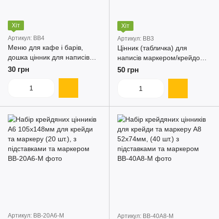
Хіт
Хіт
Артикул: BB4
Артикул: BB3
Меню для кафе і барів,
Цінник (табличка) для
дошка цінник для написів
написів маркером/крейдою
крейдою і маркером,
формату А3, багаторазове
30 грн
50 грн
пластикова табличка А4
меню для кафе
Артикул: BB-20A6-M
Артикул: BB-40A8-M