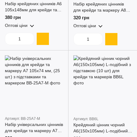
Набір крейдяних цінників А6
Набір крейдяних цінників
105х148мм для крейди та
для крейди та маркеру А8
маркеру (20 шт.), з
52х74мм, (40 шт.) з
380 грн
320 грн
підставками та маркером
підставками та маркером
Оптові ціни
Оптові ціни
Артикул: BB-25A7-M
Артикул: BB6L
Набір універсальних цінників
Крейдяний цінник чорний
для крейди та маркеру А7
А6(150х105мм) L-подібний з
105x74 мм, (25 шт.) з