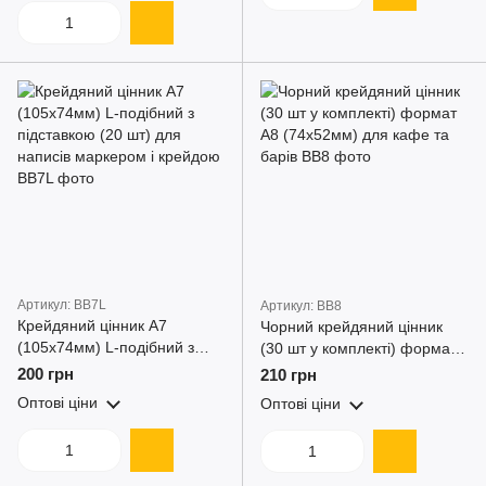
Артикул: BB7L
Артикул: BB8
Крейдяний цінник A7
Чорний крейдяний цінник
(105х74мм) L-подібний з
(30 шт у комплекті) формат
підставкою (20 шт) для
A8 (74х52мм) для кафе та
200 грн
210 грн
написів маркером і крейдою
барів
Оптові ціни
Оптові ціни