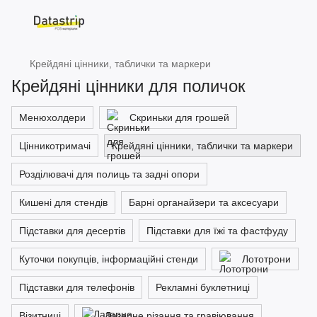
Крейдяні цінники, таблички та маркери
Крейдяні цінники для поличок
Менюхолдери
Скриньки для грошей
Цінникотримачі
Крейдяні цінники, таблички та маркери
Розділювачі для полиць та задні опори
Кишені для стендів
Барні органайзери та аксесуари
Підставки для десертів
Підставки для їжі та фастфуду
Куточки покупців, інформаційні стенди
Лототрони
Підставки для телефонів
Рекламні буклетниці
Візитниці
Лазерне різання та гравіювання