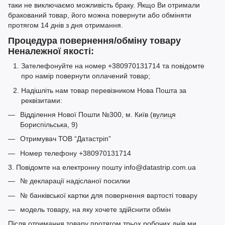
таки не виключаємо можливість браку. Якщо Ви отримали
бракований товар, його можна повернути або обміняти
протягом 14 днів з дня отримання.
Процедура повернення/обміну товару
Неналежної якості:
Зателефонуйте на номер +380970131714 та повідомте
про намір повернути оплачений товар;
Надішліть нам товар перевізником Нова Пошта за
реквізитами:
Відділення Нової Пошти №300, м. Київ (
вулиця
Бориспільська, 9
)
Отримувач ТОВ “Датастріп”
Номер телефону +380970131714
3. Повідомте на електронну пошту info@datastrip.com.ua
№ декларації надісланої посилки
№ банківської картки для повернення вартості товару
модель товару, на яку хочете здійснити обмін
Після отримання товару протягом трьох робочих днів ми